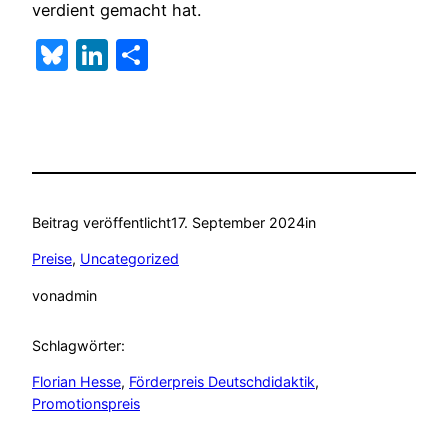
verdient gemacht hat.
Bluesky
LinkedIn
Teilen
Beitrag veröffentlicht
17. September 2024
in
Preise
, 
Uncategorized
von
admin
Schlagwörter:
Florian Hesse
, 
Förderpreis Deutschdidaktik
, 
Promotionspreis