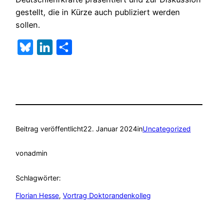
gestellt, die in Kürze auch publiziert werden
sollen.
Bluesky
LinkedIn
Teilen
Beitrag veröffentlicht
22. Januar 2024
in
Uncategorized
von
admin
Schlagwörter:
Florian Hesse
, 
Vortrag Doktorandenkolleg