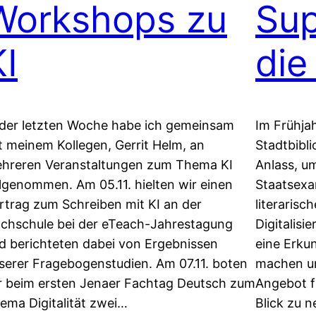
Workshops zu
Sup
KI
die
 der letzten Woche habe ich gemeinsam
Im Frühja
t meinem Kollegen, Gerrit Helm, an
Stadtbibl
hreren Veranstaltungen zum Thema KI
Anlass, 
ilgenommen. Am 05.11. hielten wir einen
Staatsexa
rtrag zum Schreiben mit KI an der
literarisc
chschule bei der eTeach-Jahrestagung
Digitalisi
d berichteten dabei von Ergebnissen
eine Erku
serer Fragebogenstudien. Am 07.11. boten
machen un
r beim ersten Jenaer Fachtag Deutsch zum
Angebot f
ema Digitalität zwei…
Blick zu 