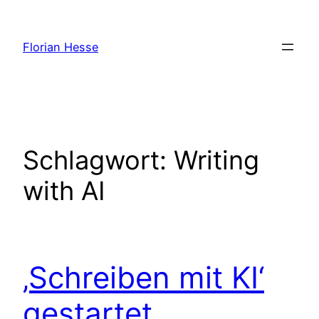
Zum
Inhalt
Florian Hesse
springen
Schlagwort:
Writing
with AI
‚Schreiben mit KI‘
gestartet